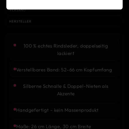
VERSAND
HERSTELLER
100 % echtes Rindsleder, doppelseitig
lackiert
Verstellbares Band: 52–66 cm Kopfumfang
Silberne Schnalle & Doppel-Nieten als
Akzente
Handgefertigt – kein Massenprodukt
Maße: 26 cm Länge, 30 cm Breite