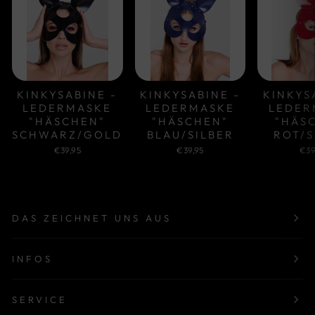
KINKYSABINE -
KINKYSABINE -
KINKYS
LEDERMASKE
LEDERMASKE
LEDER
"HÄSCHEN"
"HÄSCHEN"
"HÄS
SCHWARZ/GOLD
BLAU/SILBER
ROT/S
€39,95
€39,95
€39
DAS ZEICHNET UNS AUS
INFOS
SERVICE