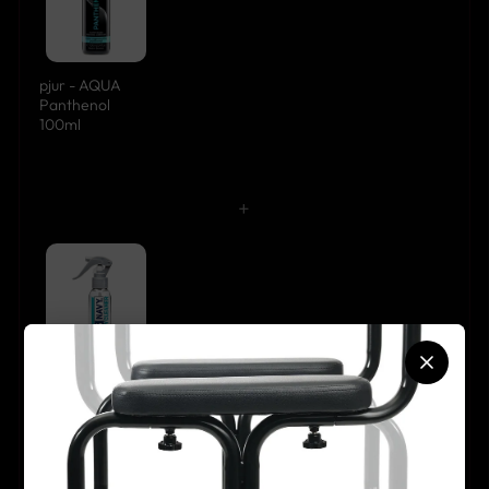
pjur - AQUA
Panthenol
100ml
+
Swiss Navy - Toy
& Body Cleaner
177ml
Beliebte Kombination:
ergänzt dein Produkt sinnvoll und