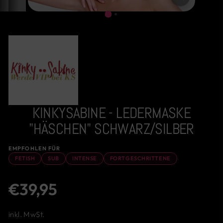
ESC)
KINKYSABINE - LEDERMASKE
"HÄSCHEN" SCHWARZ/SILBER
EMPFOHLEN FÜR
FETISH
SUB
INTENSE
FORTGESCHRITTENE
Normaler
€39,95
Preis
inkl. MwSt.