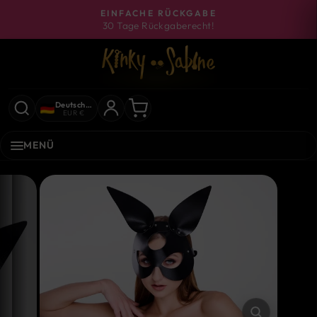
Direkt
EINFACHE RÜCKGABE
zum
30 Tage Rückgaberecht!
Pause
Inhalt
Diashow
Deutschland
EUR €
MENÜ
SCHLIESSE