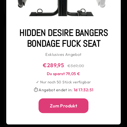
Stärke, Präsenz und Spannung ausstrahlt.
→
JETZT ENTDECKEN
HIDDEN DESIRE BANGERS
BONDAGE FUCK SEAT
Exklusives Angebot
€289,95
€369,00
Du sparst 79,05 €
✓ Nur noch 50 Stück verfügbar
SLIPS
⏱ Angebot endet in:
1d 17:32:51
Sexy Herren-Slips vereinen Komfort mit klarer, maskuliner
Wirkung – körpernah, formend und selbstbewusst. Sie
betonen deine Silhouette, sitzen perfekt und sorgen für einen
Zum Produkt
Look, der schlicht wirkt, aber genau dadurch maximale
Ausstrahlung entfaltet.
→
JETZT ENTDECKEN