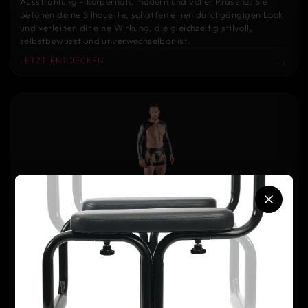
Ausstrahlung – körpernah, modern und voller Präsenz. Sie
betonen deine Silhouette, schaffen einen durchgängigen Look
und verleihen dir eine Wirkung, die gleichzeitig stilvoll,
selbstbewusst und unverwechselbar ist.
→
JETZT ENTDECKEN
BONDAGE KLEIDUNG
Herren Bondage Dessous stehen für Kontrolle, klare Linien und
eine kraftvolle, selbstbewusste Ausstrahlung. Markante
Materialien, strukturierte Designs und gezielte Details
betonen deinen Körper und verleihen dir einen Look, der