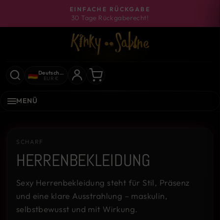
Direkt
EINFACHE RÜCKGABE
zum
30 Tage Rückgaberecht!
Pause
Inhalt
Diashow
Deutschland
EUR €
MENÜ
SCHARF
HERRENBEKLEIDUNG
Sexy Herrenbekleidung steht für Stil, Präsenz
und eine klare Ausstrahlung – maskulin,
selbstbewusst und mit Wirkung.