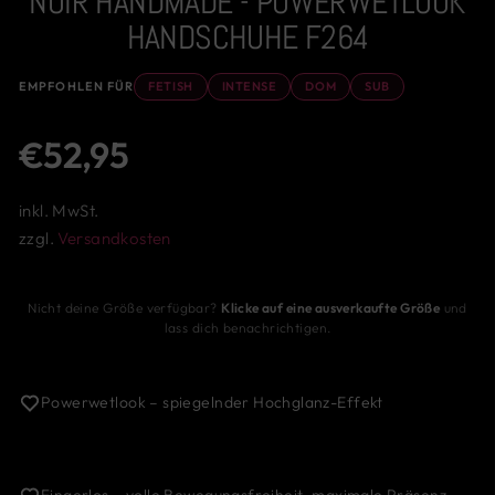
NOIR HANDMADE - POWERWETLOOK
HANDSCHUHE F264
EMPFOHLEN FÜR
FETISH
INTENSE
DOM
SUB
Normaler
€52,95
Preis
inkl. MwSt.
zzgl.
Versandkosten
Nicht deine Größe verfügbar?
Klicke auf eine ausverkaufte Größe
und
lass dich benachrichtigen.
Powerwetlook – spiegelnder Hochglanz-Effekt
Fingerlos – volle Bewegungsfreiheit, maximale Präsenz