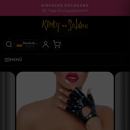
Direkt
EINFACHE RÜCKGABE
zum
30 Tage Rückgaberecht!
Pause
Inhalt
Diashow
Deutschland
EUR €
MENÜ