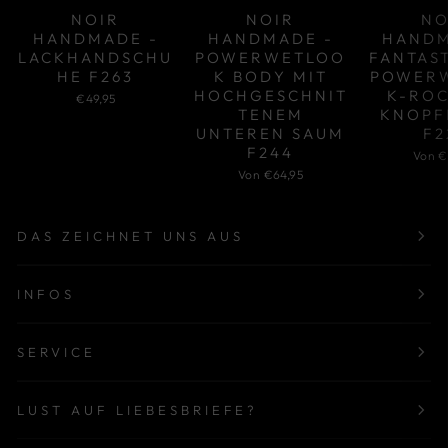
NOIR
NOIR
NO
HANDMADE -
HANDMADE -
HANDM
LACKHANDSCHU
POWERWETLOO
FANTAS
HE F263
K BODY MIT
POWER
HOCHGESCHNIT
K-ROC
€49,95
TENEM
KNOPF
UNTEREN SAUM
F2
F244
Von €
Von €64,95
DAS ZEICHNET UNS AUS
INFOS
SERVICE
LUST AUF LIEBESBRIEFE?