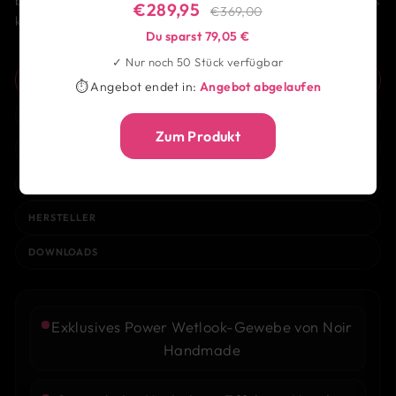
bevor du auch nur ein Wort gesagt hast. Ein Accessoire, das
€289,95
€369,00
keine Fragen stellt – nur Antworten gibt.
Du sparst 79,05 €
✓ Nur noch 50 Stück verfügbar
AUF EINEN BLICK
⏱ Angebot endet in:
Angebot abgelaufen
BESCHREIBUNG
Zum Produkt
GRÖSSE & PASSFORM
VERSAND
HERSTELLER
DOWNLOADS
Exklusives Power Wetlook-Gewebe von Noir
Handmade