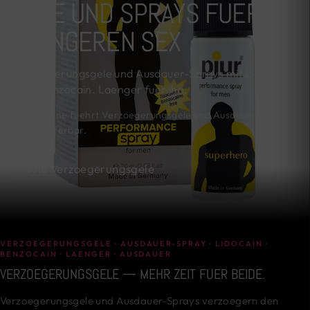
GELE UND SPRAYS FUER
LAENGEREN SEX
Verzoegerungsgele und Ausdauer-Sprays mit Lidocain
oder Benzocain. Laenger fuer ihn.
KinkySabine fuehrt Verzoegerungsgele und Ausdauer-Sprays
sofort lieferbar.
Alle Verzoegerungsgele
VERZOEGERUNGSGELE · AUSDAUER-SPRAY · LIDOCAIN ·
BENZOCAIN · LAENGER · AUSDAUER
VERZOEGERUNGSGELE — MEHR ZEIT FUER BEIDE.
Verzoegerungsgele und Ausdauer-Sprays verzoegern den