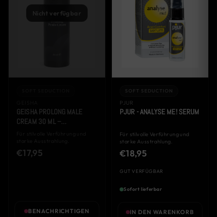
Nicht verfügbar
SOFT SEDUCTION
SOFT SEDUCTION
GEISHA
PJUR
GEISHA PROLONG MALE
PJUR - ANALYSE ME! SERUM
CREAM 30 ML –
VERZÖGERUNGSCREME
Für stilvolle Verführung und
Für stilvolle Verführung und
starke Ausstrahlung.
starke Ausstrahlung.
€17,95
€18,95
GUT VERFÜGBAR
Sofort lieferbar
BENACHRICHTIGEN
IN DEN WARENKORB