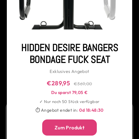
PJUR - MAN STEEL GEL
PJUR - MAN XTEND CREAM
Für stilvolle Verführung und
Für stilvolle Verführung und
starke Ausstrahlung.
starke Ausstrahlung.
€14,95
€14,95
GUT VERFÜGBAR
GUT VERFÜGBAR
HIDDEN DESIRE BANGERS
Sofort lieferbar
Sofort lieferbar
BONDAGE FUCK SEAT
IN DEN WARENKORB
IN DEN WARENKORB
Exklusives Angebot
DETAILS
DETAILS
€289,95
€369,00
Du sparst 79,05 €
♥
♥
✓ Nur noch 50 Stück verfügbar
⏱ Angebot endet in:
0d 18:48:29
Zum Produkt