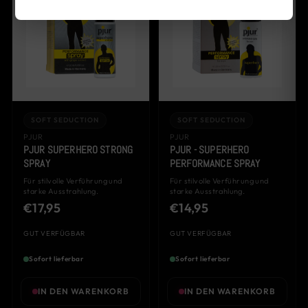
SOFT SEDUCTION
SOFT SEDUCTION
PJUR
PJUR
PJUR SUPERHERO STRONG
PJUR - SUPERHERO
SPRAY
PERFORMANCE SPRAY
Für stilvolle Verführung und
Für stilvolle Verführung und
starke Ausstrahlung.
starke Ausstrahlung.
€17,95
€14,95
GUT VERFÜGBAR
GUT VERFÜGBAR
Sofort lieferbar
Sofort lieferbar
IN DEN WARENKORB
IN DEN WARENKORB