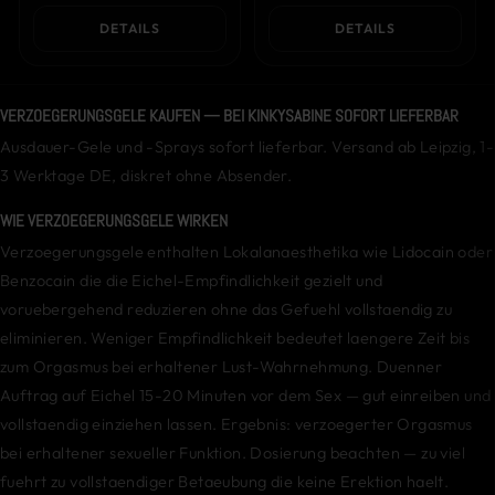
DETAILS
DETAILS
VERZOEGERUNGSGELE KAUFEN — BEI KINKYSABINE SOFORT LIEFERBAR
Ausdauer-Gele und -Sprays sofort lieferbar. Versand ab Leipzig, 1-
3 Werktage DE, diskret ohne Absender.
WIE VERZOEGERUNGSGELE WIRKEN
Verzoegerungsgele enthalten Lokalanaesthetika wie Lidocain oder
Benzocain die die Eichel-Empfindlichkeit gezielt und
voruebergehend reduzieren ohne das Gefuehl vollstaendig zu
eliminieren. Weniger Empfindlichkeit bedeutet laengere Zeit bis
zum Orgasmus bei erhaltener Lust-Wahrnehmung. Duenner
Auftrag auf Eichel 15-20 Minuten vor dem Sex — gut einreiben und
vollstaendig einziehen lassen. Ergebnis: verzoegerter Orgasmus
bei erhaltener sexueller Funktion. Dosierung beachten — zu viel
fuehrt zu vollstaendiger Betaeubung die keine Erektion haelt.