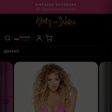
Direkt
EINFACHE RÜCKGABE
zum
30 Tage Rückgaberecht!
Pause
Inhalt
Diashow
Deutschland
EUR €
MENÜ