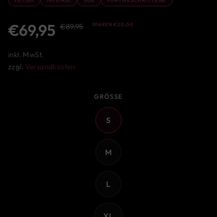
FETISH
INTENSE
SUB
FORTGESCHRITTENE
Normaler
Sonderpreis
€69,95
SPAREN €20,00
€89,95
Preis
inkl. MwSt.
zzgl.
Versandkosten
GRÖSSE
S
M
L
XL