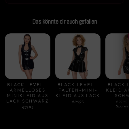
Das könnte dir auch gefallen
BLACK LEVEL -
BLACK LEVEL -
BLACK 
ÄRMELLOSES
FALTEN-MINI-
KLEID A
MINIKLEID AUS
KLEID AUS LACK
SCH
LACK SCHWARZ
Normal
€99,95
€79,95
Preis
Sparen
€79,95