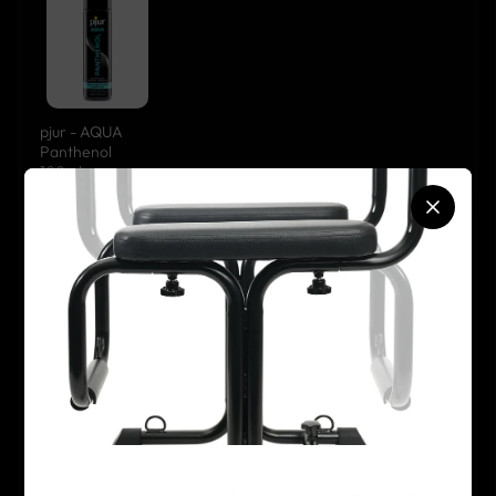
pjur - AQUA
Panthenol
100ml
+
Swiss Navy - Toy
& Body Cleaner
177ml