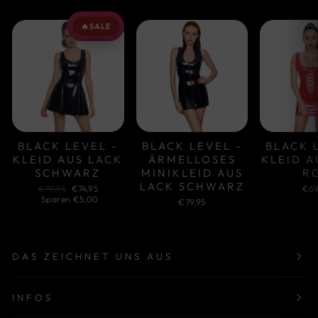
🔥
SALE
BLACK LEVEL -
BLACK LEVEL -
BLACK 
KLEID AUS LACK
ÄRMELLOSES
KLEID A
SCHWARZ
MINIKLEID AUS
R
LACK SCHWARZ
Normaler
Sonderpreis
€79,95
€74,95
€69
Preis
Sparen €5,00
€79,95
DAS ZEICHNET UNS AUS
INFOS