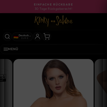
Direkt
EINFACHE RÜCKGABE
zum
30 Tage Rückgaberecht!
Pause
Inhalt
Diashow
Deutschland
EUR €
MENÜ