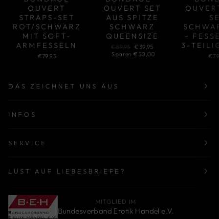
OUVERT
OUVERT SET
OUVER
STRAPS-SET
AUS SPITZE
S
ROT/SCHWARZ
SCHWARZ
SCHWA
MIT SOFT-
QUEENSIZE
– FESS
ARMFESSELN
3-TEILI
Normaler
Sonderpreis
€89,95
€39,95
Preis
Sparen €50,00
€79,95
€79
DAS ZEICHNET UNS AUS
INFOS
SERVICE
LUST AUF LIEBESBRIEFE?
MITGLIED IM
Bundesverband Erotik Handel e.V.