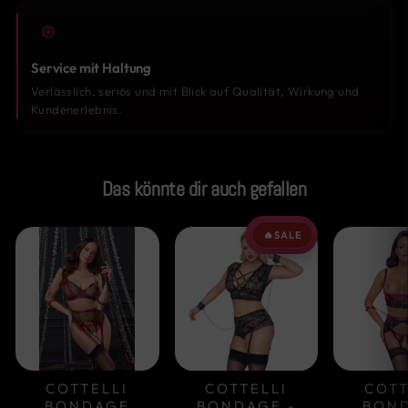
Service mit Haltung
Verlässlich, seriös und mit Blick auf Qualität, Wirkung und
Kundenerlebnis.
Das könnte dir auch gefallen
🔥
SALE
COTTELLI
COTTELLI
COTT
BONDAGE
BONDAGE -
BON