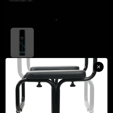
Fesselndes Set
+
pjur - AQUA
Panthenol
100ml
+