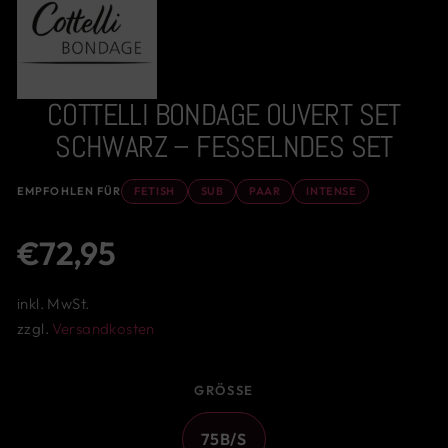
COTTELLI BONDAGE OUVERT SET
SCHWARZ – FESSELNDES SET
EMPFOHLEN FÜR
FETISH
SUB
PAAR
INTENSE
Normaler
€72,95
Preis
inkl. MwSt.
zzgl.
Versandkosten
GRÖSSE
75B/S