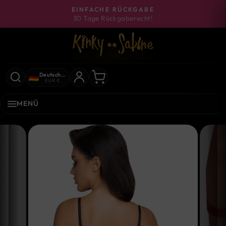
Direkt
EINFACHE RÜCKGABE
zum
30 Tage Rückgaberecht!
Pause
Inhalt
Diashow
Deutschland
EUR €
MENÜ