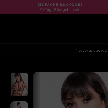
Direkt
EINFACHE RÜCKGABE
zum
30 Tage Rückgaberecht!
Inhalt
Neu
Sexspielzeug
D