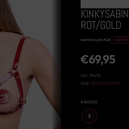
KINKYSABIN
ROT/GOLD
EMPFOHLEN FÜR
FORTGE
Normaler
€69,95
Preis
inkl. MwSt.
zzgl.
Versandkosten
GRÖSSE
S