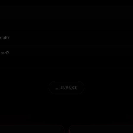
tmaß?
Hemd?
← ZURÜCK