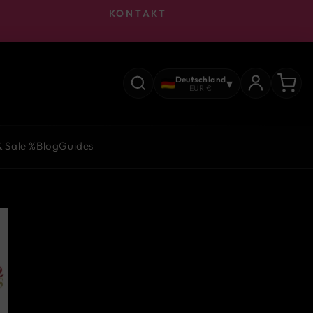
KONTAKT
Deutschland
▾
EUR €
& Sale %
Blog
Guides