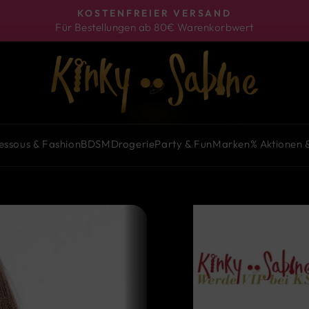
KOSTENFREIER VERSAND
Für Bestellungen ab 80€ Warenkorbwert
Pause
Diashow
essous & Fashion
BDSM
Drogerie
Party & Fun
Marken
% Aktionen 