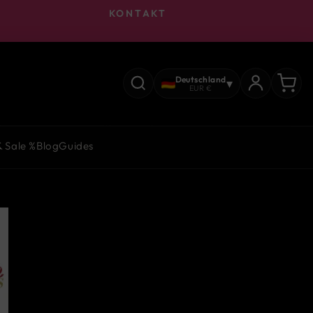
KONTAKT
Deutschland
▾
EUR €
& Sale %
Blog
Guides