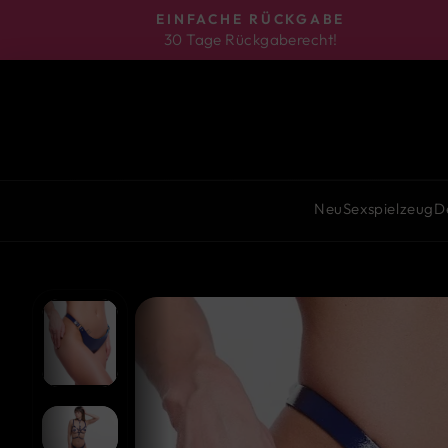
Direkt
EINFACHE RÜCKGABE
zum
30 Tage Rückgaberecht!
Inhalt
Neu
Sexspielzeug
D