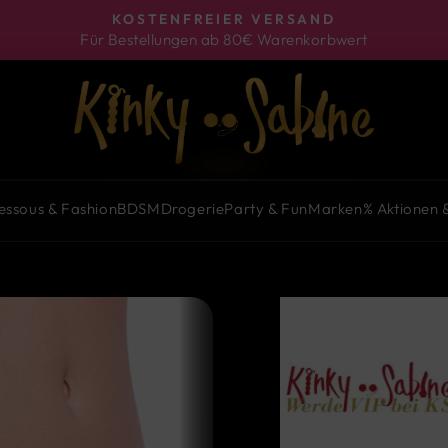
KOSTENFREIER VERSAND
Für Bestellungen ab 80€ Warenkorbwert
Pause
Diashow
essous & Fashion
BDSM
Drogerie
Party & Fun
Marken
% Aktionen 