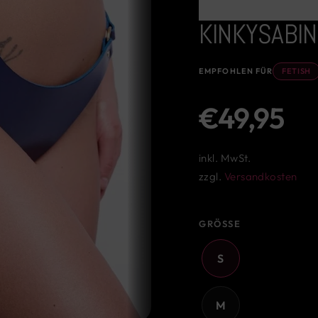
KINKYSABIN
EMPFOHLEN FÜR
FETISH
Normaler
€49,95
Preis
inkl. MwSt.
zzgl.
Versandkosten
GRÖSSE
S
M