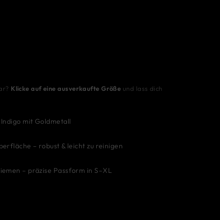
bar?
Klicke auf eine ausverkaufte Größe
und lass dich
 Indigo mit Goldmetall
erfläche – robust & leicht zu reinigen
riemen – präzise Passform in S–XL