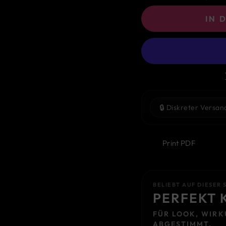
IN 
🔒
Diskreter Versan
Print PDF
BELIEBT AUF DIESER 
PERFEKT 
FÜR LOOK, WIRK
ABGESTIMMT.