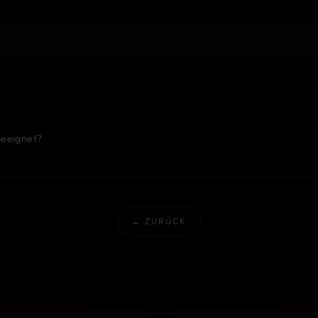
geeignet?
← ZURÜCK