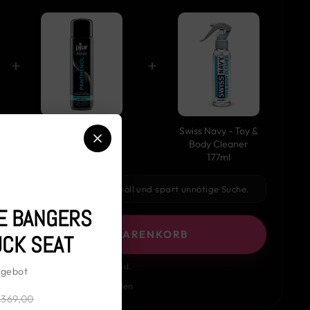
+
+
pjur - AQUA
Swiss Navy - Toy &
Panthenol 100ml
Body Cleaner
177ml
n:
ergänzt dein Produkt sinnvoll und spart unnötige Suche.
E BANGERS
MBINATION IN DEN WARENKORB
CK SEAT
 – für ein stimmiges Gesamtbild.
ngebot
oder einzeln auswählen
369,00