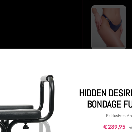
KinkySabine -
Lederstring
blau/gold
Beliebte Kombinatio
HIDDEN DESIR
KO
BONDAGE FU
Häufig zusammen gekauft
Exklusives A
€289,95
€