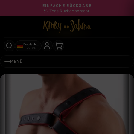
Direkt
EINFACHE RÜCKGABE
zum
30 Tage Rückgaberecht!
Pause
Inhalt
Diashow
Deutschland
EUR €
MENÜ