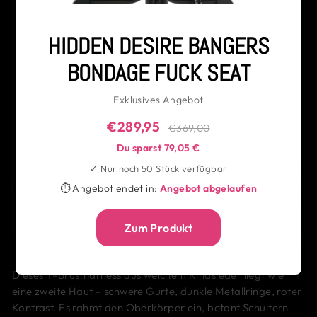
HIDDEN DESIRE BANGERS
BONDAGE FUCK SEAT
Swiss Navy - Toy
& Body Cleaner
177ml
Exklusives Angebot
Beliebte Kombination:
ergänzt dein Produkt sinnvoll und
€289,95
€369,00
spart unnötige Suche.
Du sparst 79,05 €
✓ Nur noch 50 Stück verfügbar
KOMBINATION IN DEN WARENKORB
⏱ Angebot endet in:
Angebot abgelaufen
Häufig zusammen gekauft – für ein stimmiges Gesamtbild.
Zum Produkt
oder einzeln auswählen
Dieses Y-Brustharness aus weichem Rindsleder liegt wie
eine zweite Haut – schwere Gurte, dunkle Metallringe, roter
Kontrast. Es rahmt den Oberkörper ein, betont Schultern