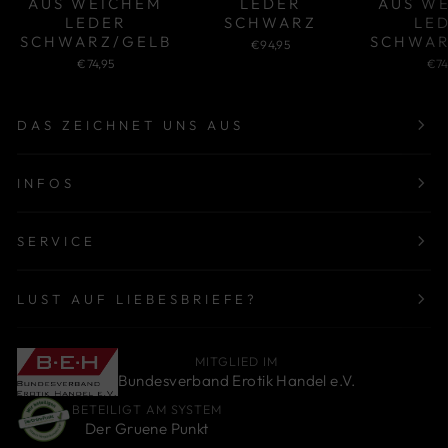
AUS WEICHEM
LEDER
AUS W
LEDER
SCHWARZ
LE
SCHWARZ/GELB
SCHWAR
€94,95
€74,95
€74
DAS ZEICHNET UNS AUS
INFOS
SERVICE
LUST AUF LIEBESBRIEFE?
MITGLIED IM
Bundesverband Erotik Handel e.V.
BETEILIGT AM SYSTEM
Der Gruene Punkt