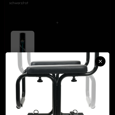
schwarz/rot
+
pjur - AQUA
Panthenol
100ml
+