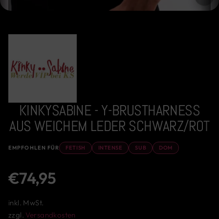
ES
KINKYSABINE - Y-BRUSTHARNESS
AUS WEICHEM LEDER SCHWARZ/ROT
EMPFOHLEN FÜR
FETISH
INTENSE
SUB
DOM
Normaler
€74,95
Preis
inkl. MwSt.
zzgl.
Versandkosten