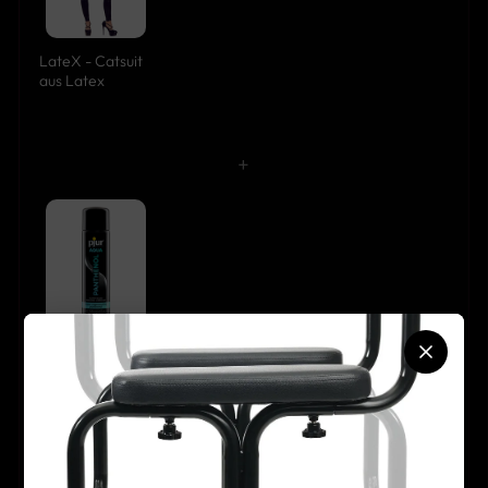
LateX - Catsuit
aus Latex
+
pjur - AQUA
Panthenol
100ml
+