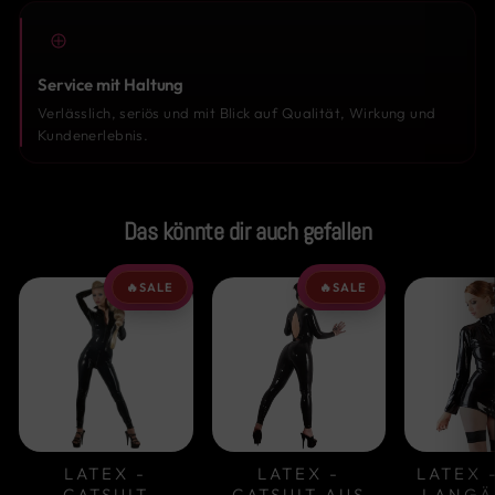
Service mit Haltung
Verlässlich, seriös und mit Blick auf Qualität, Wirkung und
Kundenerlebnis.
Das könnte dir auch gefallen
🔥
SALE
🔥
SALE
LATEX -
LATEX -
LATEX 
CATSUIT
CATSUIT AUS
LANGÄ