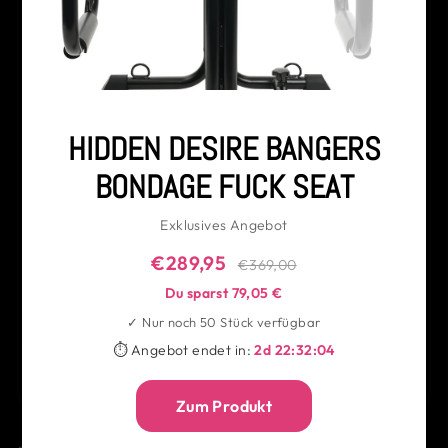
HIDDEN DESIRE BANGERS
Swiss Navy - Toy
BONDAGE FUCK SEAT
& Body Cleaner
177ml
Exklusives Angebot
Beliebte Kombination:
ergänzt dein Produkt sinnvoll und
spart unnötige Suche.
€289,95
€369,00
Du sparst 79,05 €
KOMBINATION IN DEN WARENKORB
✓ Nur noch 50 Stück verfügbar
⏱ Angebot endet in:
2d 22:32:03
Häufig zusammen gekauft – für ein stimmiges Gesamtbild.
oder einzeln auswählen
Zum Produkt