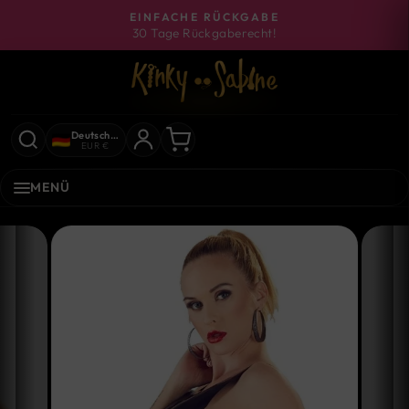
Direkt
EINFACHE RÜCKGABE
zum
30 Tage Rückgaberecht!
Pause
Inhalt
Diashow
Deutschland
EUR €
MENÜ