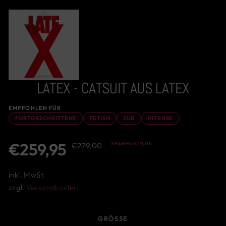
LATEX - CATSUIT AUS LATEX
EMPFOHLEN FÜR
FORTGESCHRITTENE
FETISH
SUB
INTENSE
Normaler
Sonderpreis
€259,95
SPAREN €19,05
€279,00
Preis
inkl. MwSt.
zzgl.
Versandkosten
GRÖSSE