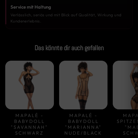
Service mit Haltung
Verlässlich, seriös und mit Blick auf Qualität, Wirkung und
Kundenerlebnis.
Das könnte dir auch gefallen
MAPALÉ -
MAPALÉ -
MAPA
BABYDOLL
BABYDOLL
SPITZ
"SAVANNAH"
"MARIANNA"
"MA
SCHWARZ
NUDE/BLACK
SCH