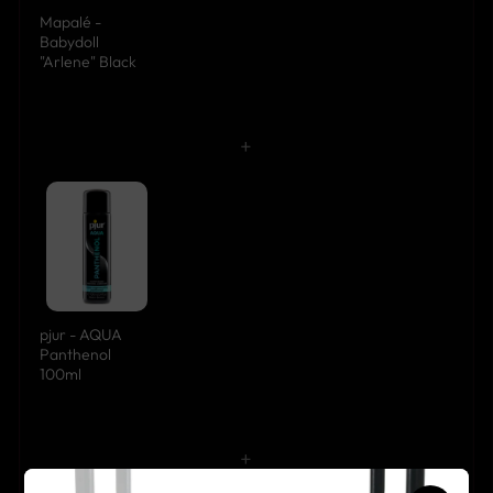
Mapalé -
Babydoll
"Arlene" Black
+
pjur - AQUA
Panthenol
100ml
+