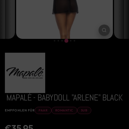
SCHLIESSE
ESC)
MAPALÉ - BABYDOLL "ARLENE" BLACK
EMPFOHLEN FÜR
PAAR
ROMANTIC
SUB
Normaler
€35,95