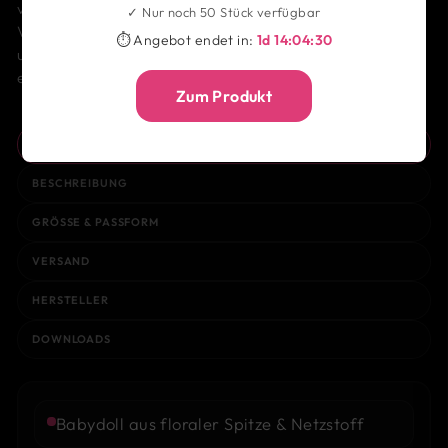
verspricht. Das Babydoll Arlene legt sich wie ein zweites
✓ Nur noch 50 Stück verfügbar
Versprechen auf die Haut: transparent, dunkel,
⏱ Angebot endet in:
1d 14:04:30
unwiderstehlich. Mit Seitenschlitzen, die Blicke lenken, und
einem Tanga, der kaum mehr als eine Geste ist.
Zum Produkt
AUF EINEN BLICK
BESCHREIBUNG
GRÖSSE & PASSFORM
VERSAND
HERSTELLER
DOWNLOADS
Babydoll aus floraler Spitze & Netzstoff