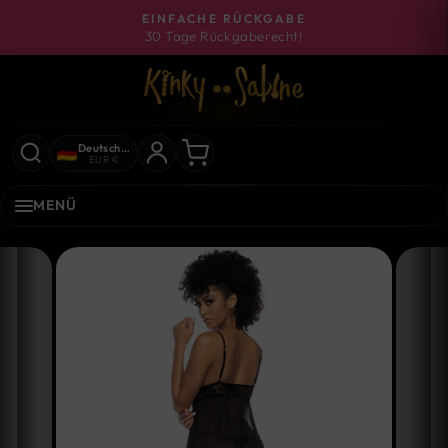
Direkt
EINFACHE RÜCKGABE
zum
30 Tage Rückgaberecht!
Pause
Inhalt
Diashow
Deutschland
EUR €
MENÜ