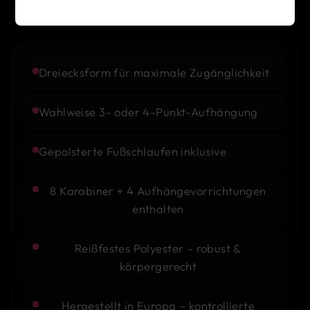
BESCHREIBUNG
Dreiecksform für maximale Zugänglichkeit
Wahlweise 3- oder 4-Punkt-Aufhängung
Gepolsterte Fußschlaufen inklusive
8 Karabiner + 4 Aufhängevorrichtungen
enthalten
Reißfestes Polyester – robust &
körpergerecht
Hergestellt in Europa – kontrollierte