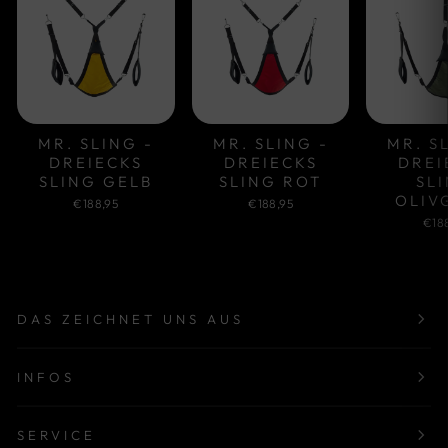
MR. SLING -
MR. SLING -
MR. S
DREIECKS
DREIECKS
DREI
SLING GELB
SLING ROT
SL
OLIV
€188,95
€188,95
€18
DAS ZEICHNET UNS AUS
INFOS
SERVICE