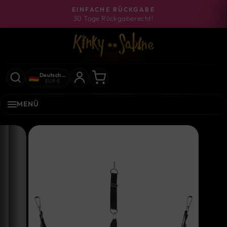
Direkt
EINFACHE RÜCKGABE
zum
30 Tage Rückgaberecht!
Pause
Inhalt
Diashow
Deutschland
EUR €
MENÜ