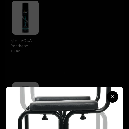
pjur - AQUA
Panthenol
100ml
+
Swiss Navy - Toy
& Body Cleaner