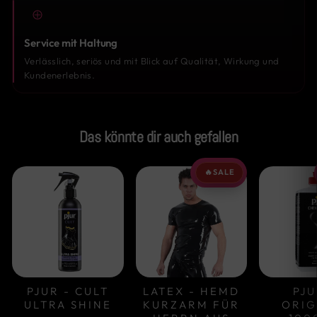
Service mit Haltung
Verlässlich, seriös und mit Blick auf Qualität, Wirkung und
Kundenerlebnis.
Das könnte dir auch gefallen
🔥
SALE
PJUR - CULT
LATEX - HEMD
PJU
ULTRA SHINE
KURZARM FÜR
ORIG