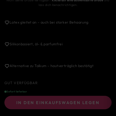
Nicht deine Größe verfügbar?
Klicke auf eine ausverkaufte Größe
und
lass dich benachrichtigen.
Latex gleitet an – auch bei starker Behaarung
Silikonbasiert, öl- & parfumfrei
Alternative zu Talkum – hautverträglich bestätigt
GUT VERFÜGBAR
Sofort lieferbar
IN DEN EINKAUFSWAGEN LEGEN