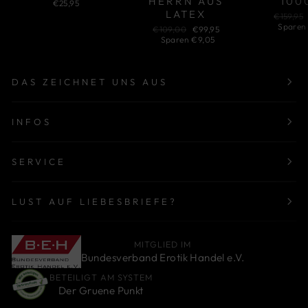
HERRN AUS
100
€25,95
LATEX
Normale
€159,95
Preis
Sparen
Normaler
Sonderpreis
€109,00
€99,95
Preis
Sparen €9,05
DAS ZEICHNET UNS AUS
INFOS
SERVICE
LUST AUF LIEBESBRIEFE?
MITGLIED IM
Bundesverband Erotik Handel e.V.
BETEILIGT AM SYSTEM
Der Gruene Punkt