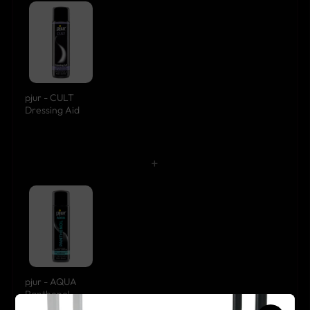
pjur - CULT
Dressing Aid
+
pjur - AQUA
Panthenol
100ml