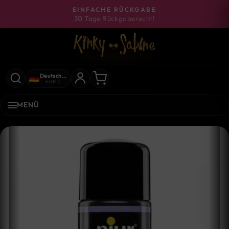
Direkt
EINFACHE RÜCKGABE
zum
30 Tage Rückgaberecht!
Pause
Inhalt
Diashow
Deutschland
EUR €
MENÜ