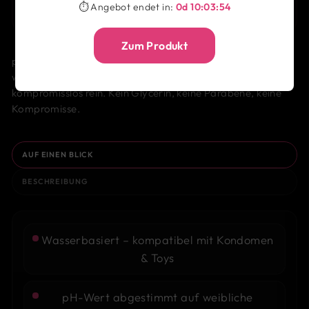
⏱ Angebot endet in:
0d 10:03:53
oder einzeln auswählen
Zum Produkt
pjur WOMAN Vegan ist das Gleitgel für Frauen, die wissen,
was sie wollen – und was nicht. Wasserbasis, pH-optimiert,
kompromisslos rein. Kein Glycerin, keine Parabene, keine
Kompromisse.
AUF EINEN BLICK
BESCHREIBUNG
Wasserbasiert – kompatibel mit Kondomen
& Toys
pH-Wert abgestimmt auf weibliche