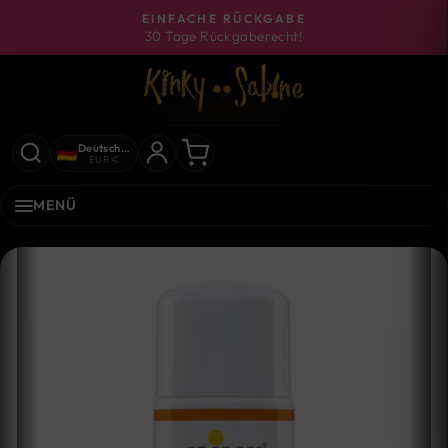
Direkt
EINFACHE RÜCKGABE
zum
30 Tage Rückgaberecht!
Pause
Inhalt
Diashow
Deutschland
EUR €
MENÜ