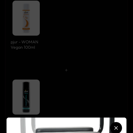
pjur - WOMAN
Vegan 100ml
+
pjur - AQUA
Panthenol
100ml