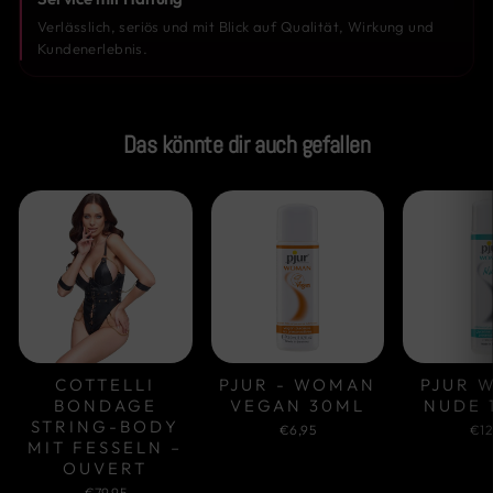
Verlässlich, seriös und mit Blick auf Qualität, Wirkung und
Kundenerlebnis.
Das könnte dir auch gefallen
COTTELLI
PJUR - WOMAN
PJUR 
BONDAGE
VEGAN 30ML
NUDE 
STRING-BODY
€6,95
€12
MIT FESSELN –
OUVERT
€79,95