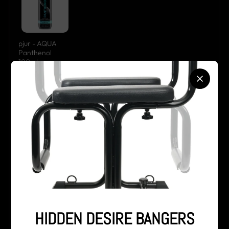
pjur - AQUA
Panthenol
100ml
+
Swiss Navy - Toy
& Body Cleaner
177ml
HIDDEN DESIRE BANGERS
Beliebte Kombination:
ergänzt dein Produkt sinnvoll und