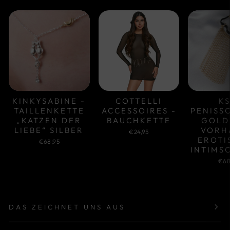
KINKYSABINE -
COTTELLI
KS
TAILLENKETTE
ACCESSOIRES -
PENISS
„KATZEN DER
BAUCHKETTE
GOLD
LIEBE“ SILBER
VORH
€24,95
EROTI
€68,95
INTIMS
€68
DAS ZEICHNET UNS AUS