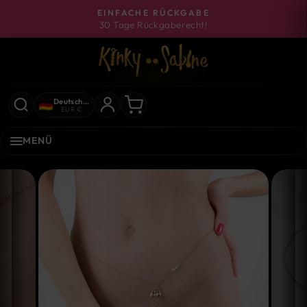
Direkt
EINFACHE RÜCKGABE
zum
30 Tage Rückgaberecht!
Pause
Inhalt
Diashow
Deutschland
EUR €
MENÜ