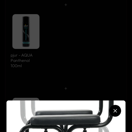
+
pjur - AQUA
Panthenol
100ml
+