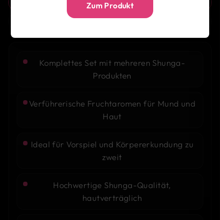
AUF EINEN BLICK
Zum Produkt
BESCHREIBUNG
Komplettes Set mit mehreren Shunga-
Produkten
Verführerische Fruchtaromen für Mund und
Haut
Ideal für Vorspiel und Körpererkundung zu
zweit
Hochwertige Shunga-Qualität,
hautverträglich