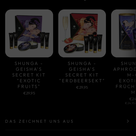
SHUNGA -
SHUNGA -
SHUN
GEISHA'S
GEISHA'S
APHROD
SECRET KIT
SECRET KIT
M-
"EXOTIC
"ERDBEERSEKT"
EXOT
FRUITS"
FRÜCH
€29,95
M
€29,95
€24
€24,95/
DAS ZEICHNET UNS AUS